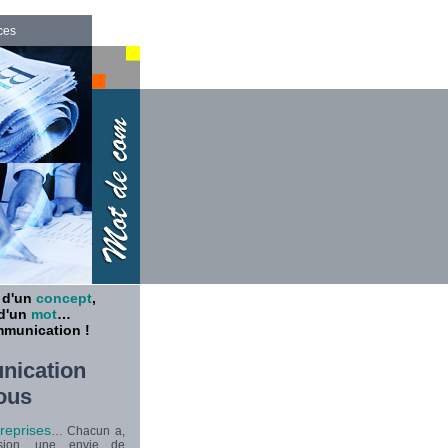
ces
, d'un
concept
,
 d'un
mot
…
mmunication !
nication
ous
treprises
… Chacun a,
ion, une envie de