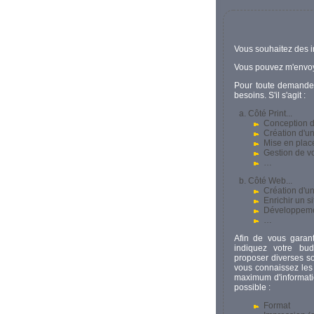
Vous souhaitez des 
Vous pouvez m'envo
Pour toute demande 
besoins. S'il s'agit :
Côté Print...
Conception d
Création d'une
Mise en plac
Gestion de v
…
Côté Web...
Création d'u
Enrichir un s
Développeme
…
Afin de vous garant
indiquez votre bu
proposer diverses s
vous connaissez les 
maximum d'informatio
possible :
Format