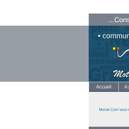
...Con
• communi
Accueil
A 
Mot de Com' vous i