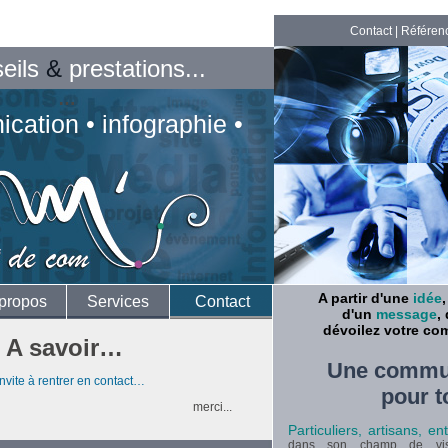
Contact
|
Référen
seils
&
prestations...
…
cation • infographie •
A partir d'une
idée
propos
Services
Contact
d'un
message
,
dévoilez votre co
A savoir…
Une commu
nvite à rentrer en contact…
pour t
merci...
Particuliers, artisans, en
dans son champ de vis