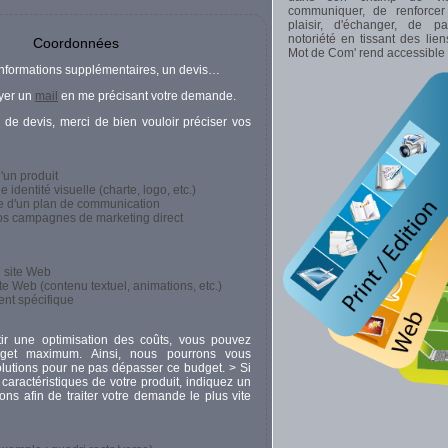
communiquer, de renforcer
plaisir, d'échanger, de pa
notoriété en tissant des lie
Coordonnées
Mot de Com' rend accessible 
informations supplémentaires, un devis…
yer un
mail
en me précisant votre demande.
de devis, merci de bien vouloir préciser vos
'un produit
 identité visuelle (charte, logo, etc.)
e d'un plan de communication
os campagnes de marketing direct
n site Web
ite Web (contenu textuel, animations, etc.)
nt spécifique
ir une optimisation des coûts, vous pouvez
dget maximum. Ainsi, nous pourrons vous
olutions pour ne pas dépasser ce budget. > Si
caractéristiques de votre produit, indiquez un
ns afin de traiter votre demande le plus vite